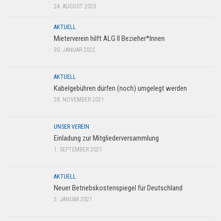
24. AUGUST 2023
AKTUELL
Mieterverein hilft ALG II Bezieher*Innen
30. JANUAR 2022
AKTUELL
Kabelgebühren dürfen (noch) umgelegt werden
28. NOVEMBER 2021
UNSER VEREIN
Einladung zur Mitgliederversammlung
1. SEPTEMBER 2021
AKTUELL
Neuer Betriebskostenspiegel für Deutschland
3. JANUAR 2021