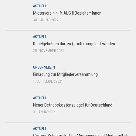
AKTUELL
Mieterverein hilft ALG II Bezieher*Innen
30. JANUAR 2022
AKTUELL
Kabelgebühren dürfen (noch) umgelegt werden
28. NOVEMBER 2021
UNSER VEREIN
Einladung zur Mitgliederversammlung
1. SEPTEMBER 2021
AKTUELL
Neuer Betriebskostenspiegel für Deutschland
3. JANUAR 2021
AKTUELL
Corona-Schutzpaket für Mieterinnen und Mieter gilt ab