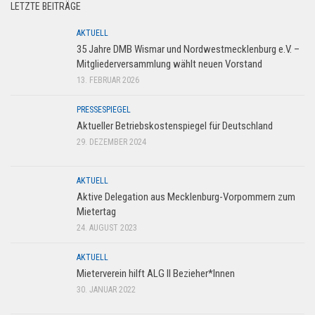
LETZTE BEITRÄGE
AKTUELL
35 Jahre DMB Wismar und Nordwestmecklenburg e.V. –
Mitgliederversammlung wählt neuen Vorstand
13. FEBRUAR 2026
PRESSESPIEGEL
Aktueller Betriebskostenspiegel für Deutschland
29. DEZEMBER 2024
AKTUELL
Aktive Delegation aus Mecklenburg-Vorpommern zum
Mietertag
24. AUGUST 2023
AKTUELL
Mieterverein hilft ALG II Bezieher*Innen
30. JANUAR 2022